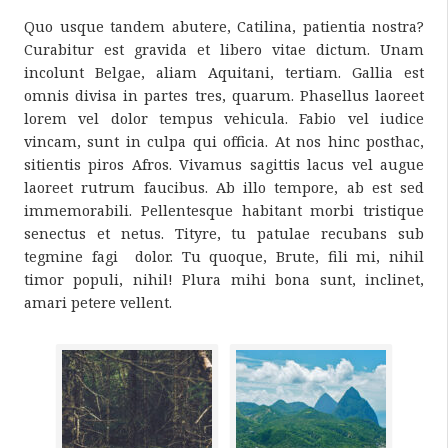
Quo usque tandem abutere, Catilina, patientia nostra?
Curabitur est gravida et libero vitae dictum. Unam
incolunt Belgae, aliam Aquitani, tertiam. Gallia est
omnis divisa in partes tres, quarum. Phasellus laoreet
lorem vel dolor tempus vehicula. Fabio vel iudice
vincam, sunt in culpa qui officia. At nos hinc posthac,
sitientis piros Afros. Vivamus sagittis lacus vel augue
laoreet rutrum faucibus. Ab illo tempore, ab est sed
immemorabili. Pellentesque habitant morbi tristique
senectus et netus. Tityre, tu patulae recubans sub
tegmine fagi dolor. Tu quoque, Brute, fili mi, nihil
timor populi, nihil! Plura mihi bona sunt, inclinet,
amari petere vellent.