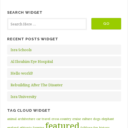
SEARCH WIDGET
RECENT POSTS WIDGET
Isra Schools
Al Ibrahim Eye Hospital
Hello world!
Rebuilding After The Disaster
Isra University
TAG CLOUD WIDGET
animal
architecture
car travel
cross country
cruise
culture
dogs
elephant
featured
england
ethiopia
farming
folklore
fun
history