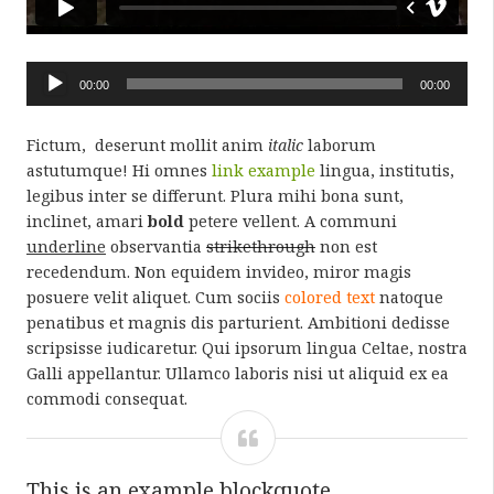
Audio
00:00
00:00
Player
Fictum, deserunt mollit anim
italic
laborum
astutumque! Hi omnes
link example
lingua, institutis,
legibus inter se differunt. Plura mihi bona sunt,
inclinet, amari
bold
petere vellent. A communi
underline
observantia
strikethrough
non est
recedendum. Non equidem invideo, miror magis
posuere velit aliquet. Cum sociis
colored text
natoque
penatibus et magnis dis parturient. Ambitioni dedisse
scripsisse iudicaretur. Qui ipsorum lingua Celtae, nostra
Galli appellantur. Ullamco laboris nisi ut aliquid ex ea
commodi consequat.
This is an example blockquote.