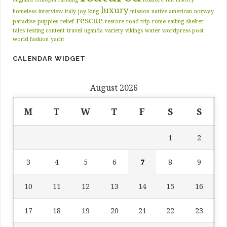
luxury
homeless
interview
italy
joy
king
mission
native american
norway
rescue
paradise
puppies
relief
restore
road trip
rome
sailing
shelter
tales
testing content
travel
uganda
variety
vikings
water
wordpress post
world fashion
yacht
CALENDAR WIDGET
August 2026
M
T
W
T
F
S
S
1
2
3
4
5
6
7
8
9
10
11
12
13
14
15
16
17
18
19
20
21
22
23